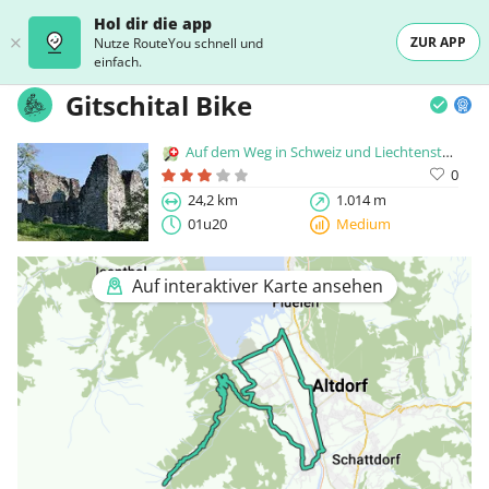
Hol dir die app
ZUR APP
Nutze RouteYou schnell und
einfach.
Gitschital Bike
Auf dem Weg in Schweiz und Liechtenstein
0
24,2 km
1.014 m
01u20
Medium
Auf interaktiver Karte ansehen