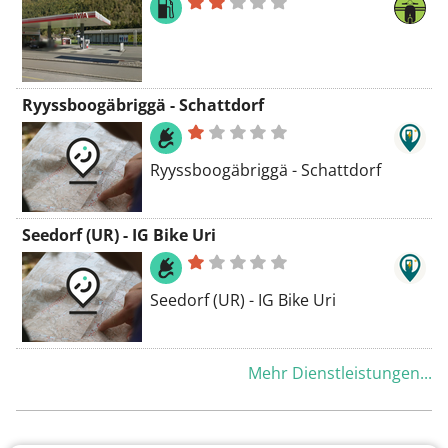
Ryyssboogäbriggä - Schattdorf
Ryyssboogäbriggä - Schattdorf
Seedorf (UR) - IG Bike Uri
Seedorf (UR) - IG Bike Uri
Mehr Dienstleistungen...