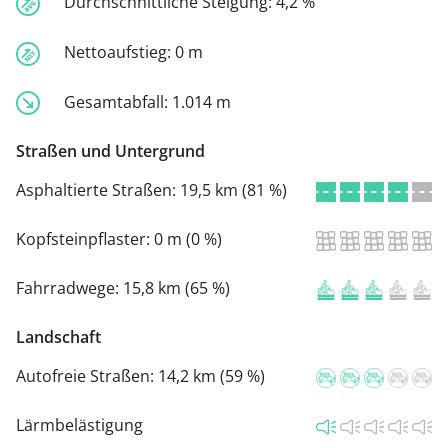
Durchschnittliche Steigung:
4,2 %
Nettoaufstieg:
0 m
Gesamtabfall:
1.014 m
Straßen und Untergrund
Asphaltierte Straßen:
19,5 km (81 %)
Kopfsteinpflaster:
0 m (0 %)
Fahrradwege:
15,8 km (65 %)
Landschaft
Autofreie Straßen:
14,2 km (59 %)
Lärmbelästigung