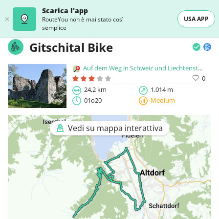
Scarica l'app
USA APP
RouteYou non è mai stato così
semplice
Gitschital Bike
Auf dem Weg in Schweiz und Liechtenstein
0
24,2 km
1.014 m
01o20
Medium
Vedi su mappa interattiva