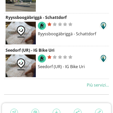
Ryyssboogäbriggä - Schattdorf
Ryyssboogäbriggä - Schattdorf
Seedorf (UR) - IG Bike Uri
Seedorf (UR) - IG Bike Uri
Più servizi...