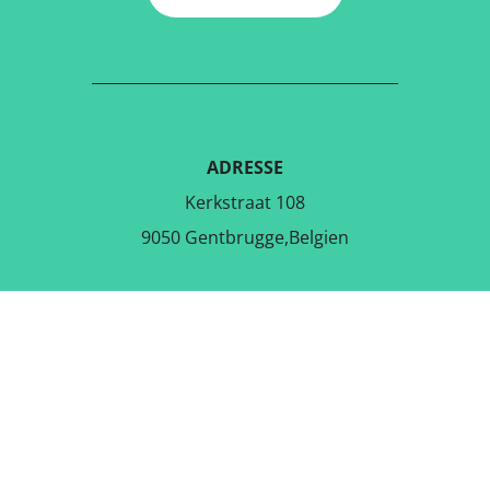
ADRESSE
Kerkstraat 108
9050 Gentbrugge,Belgien
LADE DIE KOSTENLOSE APP
RUNTER