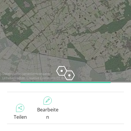
Datenquelle:
Janwillemvanaalst
Urheberrechte:
Creative Commons CC BY 4.0
Bearbeite
Teilen
n