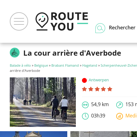
Rechercher u
La cour arrière d'Averbode
Balade à vélo
»
Belgique
»
Brabant Flamand
»
Hageland
»
Scherpenheuvel-Zich
arrière d'Averbode
Antwerpen
54,9 km
153 
03h39
Med