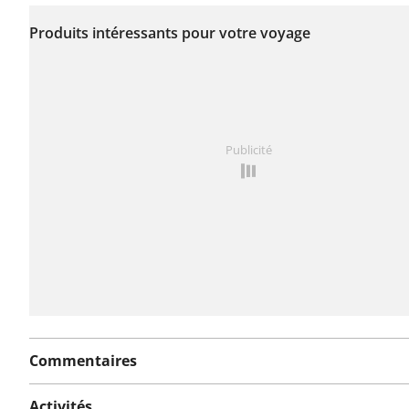
Aucun problème n'a
encore été signalé sur
Produits intéressants pour votre voyage
cet itinéraire.
Vous avez remarqué quelque chose sur cet itinéraire ?
Publicité
rapport
Commentaires
Activités