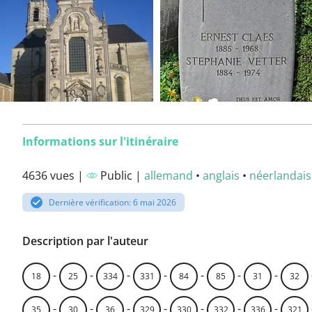
Informations sur l'itinéraire
4636 vues |
Public |
allemand
•
anglais
•
néerlandais
Dernière vérification: 6 mai 2026
Description par l'auteur
-
-
-
-
-
-
-
18
25
334
331
84
85
31
32
-
-
-
-
-
-
-
35
30
36
329
330
332
336
321