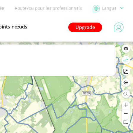
dée
RouteYou pour les professionnels
Langue
oints-nœuds
Upgrade