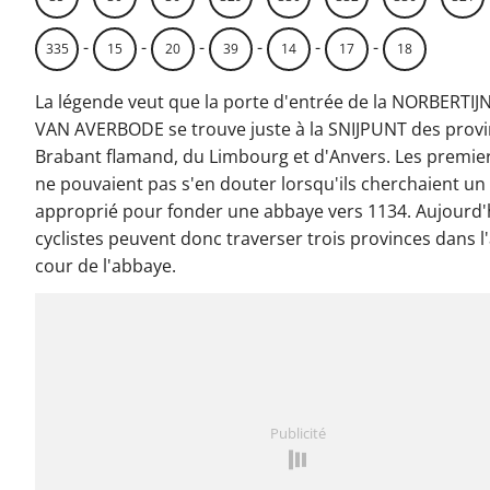
-
-
-
-
-
-
335
15
20
39
14
17
18
La légende veut que la porte d'entrée de la NORBERTI
VAN AVERBODE se trouve juste à la SNIJPUNT des prov
Brabant flamand, du Limbourg et d'Anvers. Les premie
ne pouvaient pas s'en douter lorsqu'ils cherchaient un
approprié pour fonder une abbaye vers 1134. Aujourd'h
cyclistes peuvent donc traverser trois provinces dans l'
cour de l'abbaye.
Publicité