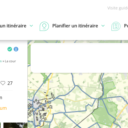
Visite gui
n itinéraire
Planifier un itinéraire
P
em
» La cour
27
m
ium