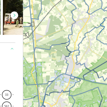
-
-
33
-
-
561