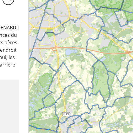
JNENABDIJ
inces du
rs pères
 endroit
ui, les
arrière-