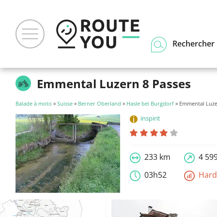
Rechercher u
Emmental Luzern 8 Passes
Balade à moto
»
Suisse
»
Berner Oberland
»
Hasle bei Burgdorf
» Emmental Luze
inspirit
233 km
4 59
03h52
Har