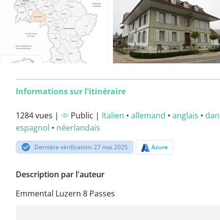
Informations sur l'itinéraire
1284 vues |
Public |
Italien
•
allemand
•
anglais
•
dan
espagnol
•
néerlandais
Dernière vérification: 27 mai 2025
Azure
Description par l'auteur
Emmental Luzern 8 Passes