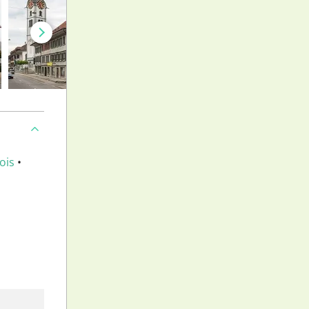
ois
•