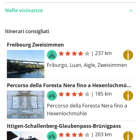
Nelle vicinanze
Itinerari consigliati
Freibourg Zweisimmen
|
237 km
Friburgo, Luan, Aigle, Zweisimmen
Percorso della Foresta Nera fino a Hexenlochmühle
|
185 km
Percorso della Foresta Nera fino a
Hexenlochmühle
Ittigen-Schallenberg-Glaubenpass-Brünigpass
|
203 km