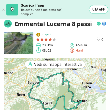
Scarica l'app
USA APP
RouteYou non è mai stato così
semplice
Emmental Lucerna 8 passi
inspirit
0
233 km
4.599 m
03o52
Hard
Vedi su mappa interattiva