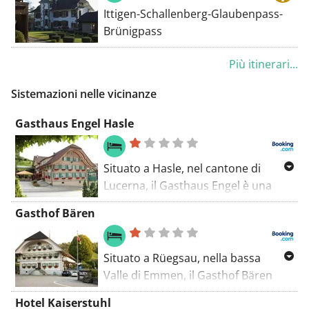
Ittigen-Schallenberg-Glaubenpass-
Brünigpass
Più itinerari...
Sistemazioni nelle vicinanze
Gasthaus Engel Hasle
Situato a Hasle, nel cantone di
Lucerna, il Gasthaus Engel è una
struttura a conduzione familiare,
Gasthof Bären
dotata di un parcheggio privato
gratuito e di camere caratterizzate
da arredi semplici, TV via cavo, radio
Situato a Rüegsau, nella bassa
e bagno.
Valle di Emmen, il Gasthof Bären
offre un ristorante, una terrazza,
Hotel Kaiserstuhl