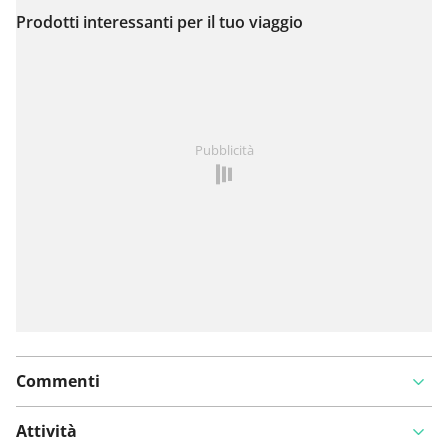
Prodotti interessanti per il tuo viaggio
Visualizza sulla mappa
Hai notato qualcosa su questo itinerario?
Aggiungere
Pubblicità
un problema
Commenti
Attività