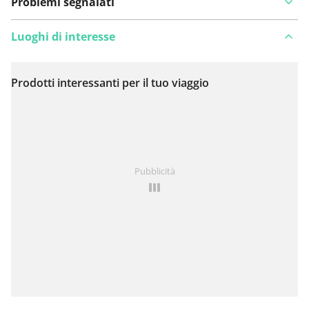
Problemi segnalati
Luoghi di interesse
Prodotti interessanti per il tuo viaggio
Visualizza sulla mappa
Hai notato qualcosa su questo itinerario?
Aggiungere
Pubblicità
un problema