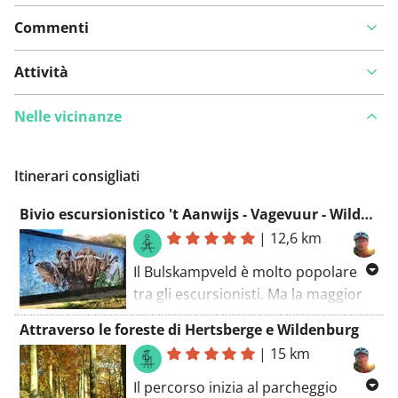
Commenti
Attività
Nelle vicinanze
Itinerari consigliati
Bivio escursionistico 't Aanwijs - Vagevuur - Wildenburg
|
12,6 km
Il Bulskampveld è molto popolare
tra gli escursionisti. Ma la maggior
parte di loro non va oltre la
parte
Attraverso le foreste di Hertsberge e Wildenburg
tra il parcheggio 't Aanwijs e il
|
15 km
castello.
Questa escursione esplora
l'altro lato meno conosciuto e
Il percorso inizia al parcheggio