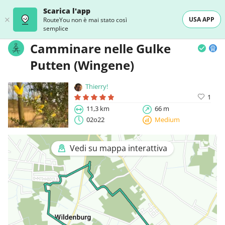
Scarica l'app
USA APP
RouteYou non è mai stato così
semplice
Camminare nelle Gulke
Putten (Wingene)
Thierry!
1
11,3 km
66 m
02o22
Medium
Vedi su mappa interattiva