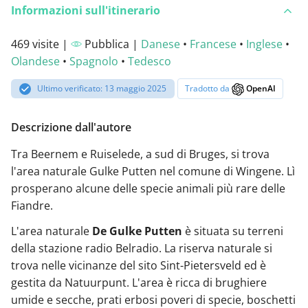
Informazioni sull'itinerario
469 visite |
Pubblica |
Danese
•
Francese
•
Inglese
•
Olandese
•
Spagnolo
•
Tedesco
Ultimo verificato: 13 maggio 2025
Tradotto da
OpenAI
Descrizione dall'autore
Tra Beernem e Ruiselede, a sud di Bruges, si trova
l'area naturale Gulke Putten nel comune di Wingene. Lì
prosperano alcune delle specie animali più rare delle
Fiandre.
L'area naturale
De Gulke Putten
è situata su terreni
della stazione radio Belradio. La riserva naturale si
trova nelle vicinanze del sito Sint-Pietersveld ed è
gestita da Natuurpunt. L'area è ricca di brughiere
umide e secche, prati erbosi poveri di specie, boschetti