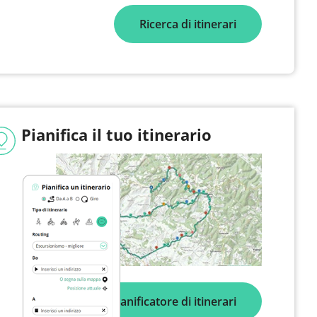
Ricerca di itinerari
Pianifica il tuo itinerario
Pianificatore di itinerari