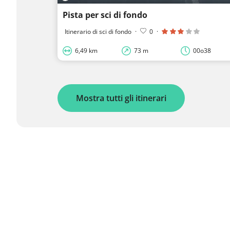
Pista per sci di fondo
Itinerario di sci di fondo
·
0
·
6,49 km
73 m
00o38
Mostra tutti gli itinerari