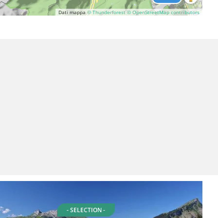
Dati mappa
© Thunderforest
© OpenStreetMap contributors
- SELECTION -