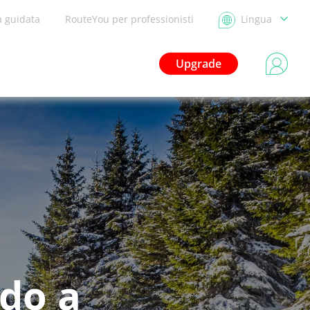
a guidata
RouteYou per professionisti
Lingua
Upgrade
ndo a