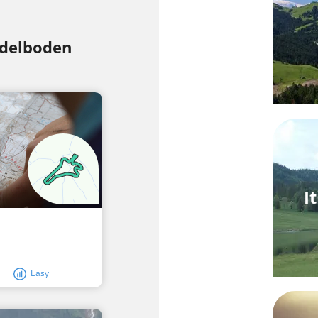
 Adelboden
I
Easy