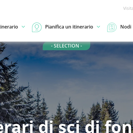
Visit
tinerario
Pianifica un itinerario
Nodi
- SELECTION -
erari di sci di fo