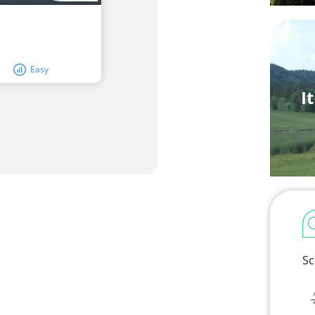
Easy
I
Sc