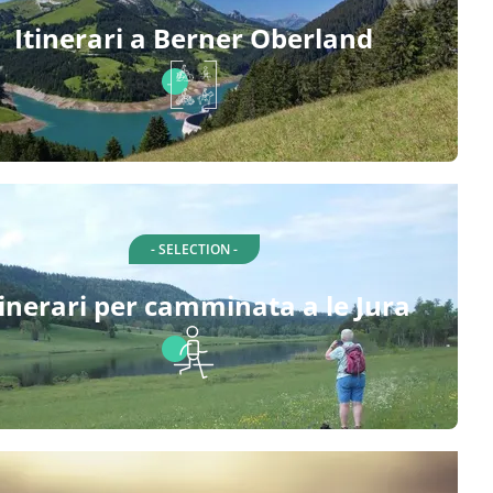
Itinerari a Berner Oberland
- SELECTION -
tinerari per camminata a le Jura