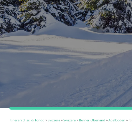
Itinerari di sci di fondo
»
Svizzera
»
Svizzera
»
Berner Oberland
»
Adelboden
» It