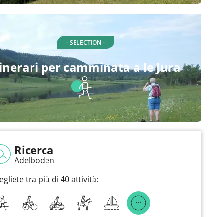
- SELECTION -
tinerari per camminata a le Jura
Ricerca
Adelboden
egliete tra più di 40 attività: