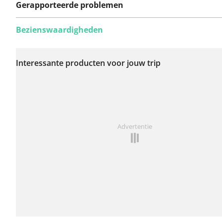
Gerapporteerde problemen
Bezienswaardigheden
Er zijn nog geen
problemen op deze
Interessante producten voor jouw trip
route gerapporteerd.
Iets opgevallen op deze route?
Probleem toevoegen
Advertentie