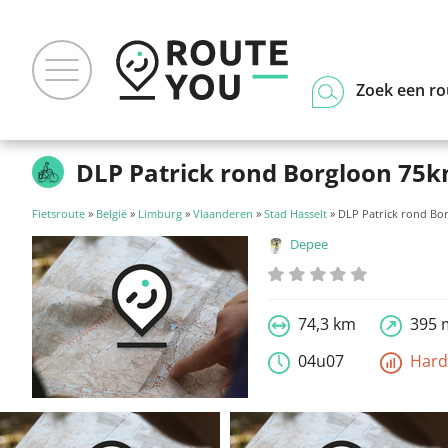
Zoek een ro
DLP Patrick rond Borgloon 75
Fietsroute
»
België
»
Limburg
»
Vlaanderen
»
Stad Hasselt
» DLP Patrick rond Bo
Depee
74,3 km
395 
04u07
Har