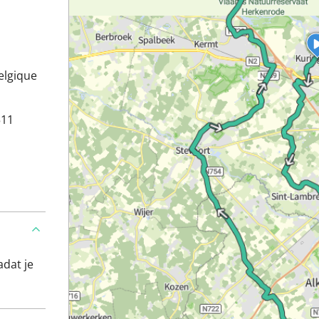
Belgique
511
adat je