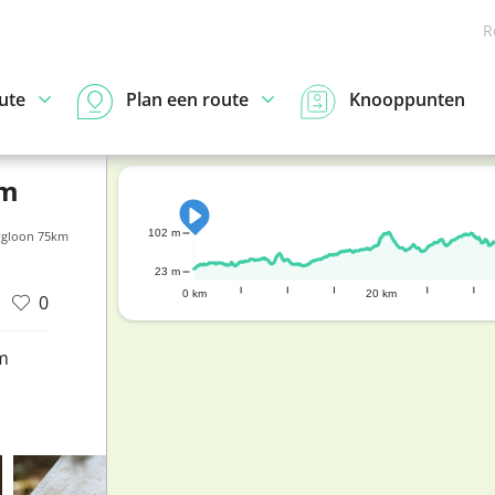
R
ute
Plan een route
Knooppunten
km
102 m
rgloon 75km
23 m
0 km
20 km
0
m
d