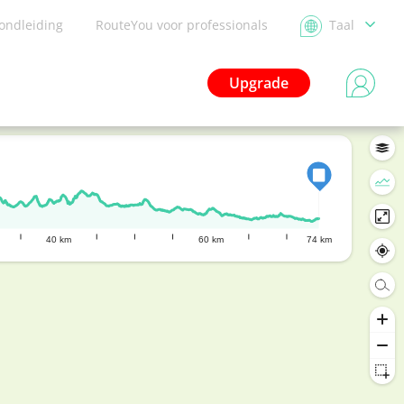
ondleiding
RouteYou voor professionals
Taal
Upgrade
40 km
60 km
74 km