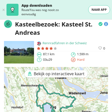
App downloaden
NAAR APP
RouteYou was nog nooit zo
eenvoudig
Kasteelbezoek: Kasteel St.
Andreas
Rennradfahren in der Schweiz
0
87,1 km
1.599 m
03u29
Hard
Bekijk op interactieve kaart