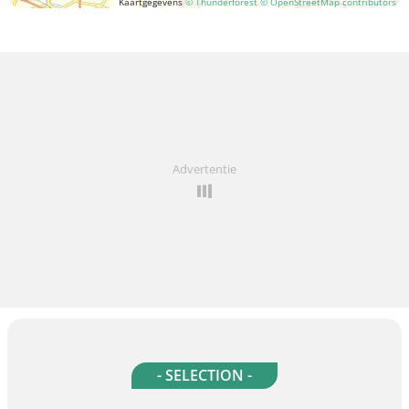
Kaartgegevens
© Thunderforest
© OpenStreetMap contributors
Advertentie
- SELECTION -