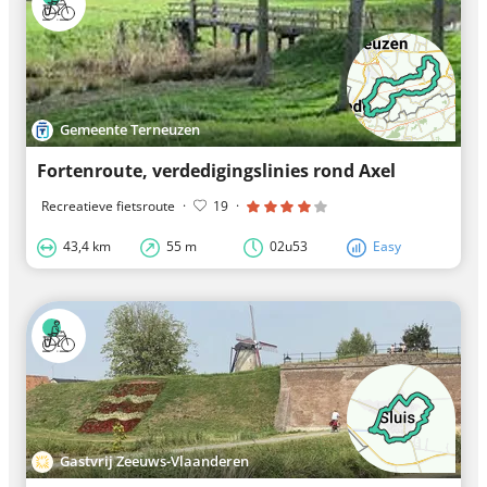
Gemeente Terneuzen
Fortenroute, verdedigingslinies rond Axel
Recreatieve fietsroute
·
19
·
43,4 km
55 m
02u53
Easy
Gastvrij Zeeuws-Vlaanderen