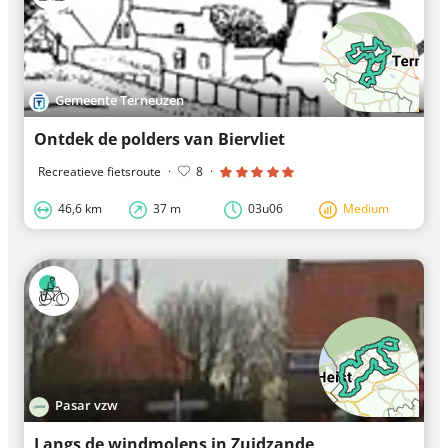
Gemeente Terneuzen
Ontdek de polders van Biervliet
Recreatieve fietsroute
·
8
·
46,6 km
37 m
03u06
Medium
Pasar vzw
Langs de windmolens in Zuidzande