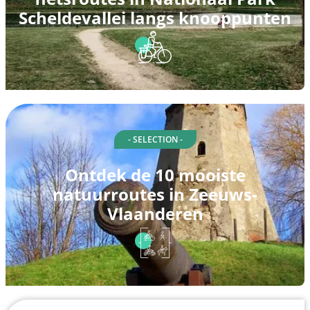
Scheldevallei langs knooppunten
- SELECTION -
Ontdek de 10 mooiste
natuurroutes in Zeeuws-
Vlaanderen