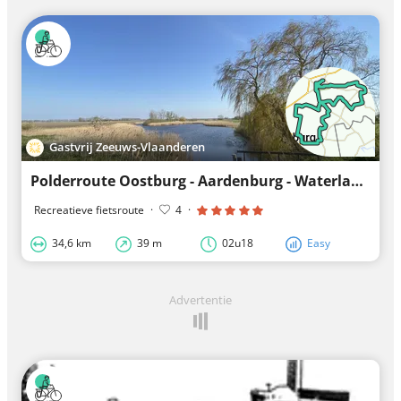
Gastvrij Zeeuws-Vlaanderen
Polderroute Oostburg - Aardenburg - Waterlandkerkje
Recreatieve fietsroute
·
4
·
34,6 km
39 m
02u18
Easy
Advertentie