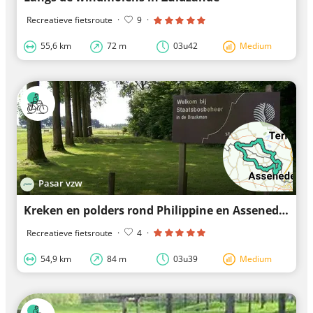
Recreatieve fietsroute
·
9
·
55,6 km
72 m
03u42
Medium
Pasar vzw
Kreken en polders rond Philippine en Assenede
Recreatieve fietsroute
·
4
·
54,9 km
84 m
03u39
Medium