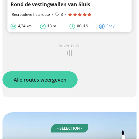
Rond de vestingwallen van Sluis
Recreatieve fietsroute
·
3
·
4,24 km
13 m
00u16
Easy
Advertentie
Alle routes weergeven
- SELECTION -