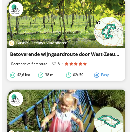
Gastvrij Zeeuws-Vlaanderen
Betoverende wijngaardroute door West-Zeeuws-Vlaanderen
Recreatieve fietsroute
·
8
·
42,6 km
38 m
02u50
Easy