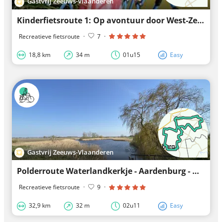
Gastvrij Zeeuws-Vlaanderen
Kinderfietsroute 1: Op avontuur door West-Zeeuws-Vlaanderen
Recreatieve fietsroute
·
7
·
18,8 km
34 m
01u15
Easy
Gastvrij Zeeuws-Vlaanderen
Polderroute Waterlandkerkje - Aardenburg - Oostburg
Recreatieve fietsroute
·
9
·
32,9 km
32 m
02u11
Easy