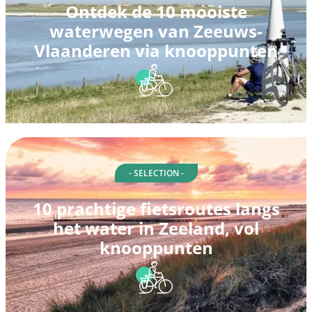
Ontdek de 10 mooiste
waterwegen van Zeeuws-
Vlaanderen via knooppunten
- SELECTION -
10 prachtige fietsroutes langs
het water in Zeeland, vol
knooppunten