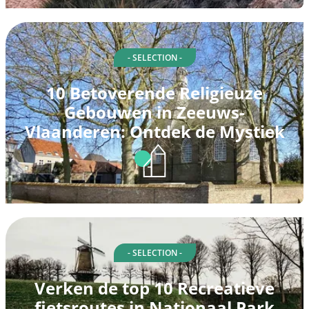
- SELECTION -
10 Betoverende Religieuze
Gebouwen in Zeeuws-
Vlaanderen: Ontdek de Mystiek
- SELECTION -
Verken de top 10 Recreatieve
fietsroutes in Nationaal Park