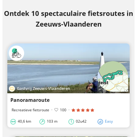
Ontdek 10 spectaculaire fietsroutes in
Zeeuws-Vlaanderen
Gastvrij Zeeuws-Vlaanderen
Panoramaroute
Recreatieve fietsroute
·
100
·
40,6 km
103 m
02u42
Easy