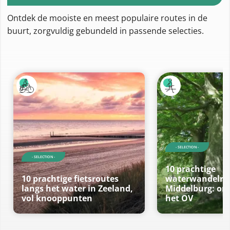
Ontdek de mooiste en meest populaire routes in de
buurt, zorgvuldig gebundeld in passende selecties.
- SELECTION -
- SELECTION -
10 prachtige
10 prachtige fietsroutes
waterwandelrou
langs het water in Zeeland,
Middelburg: on
vol knooppunten
het OV