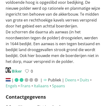
voldoende hoog is opgeslibd voor bedijking. De
nieuwe polder werd op rationele en planmatige wijze
ingericht ten behoeve van de akkerbouw. Te midden
van grote en rechthoekige kavels ver­rees verspreid
door het gebied een achttal boerde­rijen.
De schorren die daarna als aanwas (in het
noordwesten tegen de polder) droogvielen, werden
in 1644 bedijkt. Een aanwas is een tegen bestaand en
bedijkt land droog­gevallen strook grond die wordt
bedijkt. Ook hier bouwde men de boerderijen niet in
het dorp, maar verspreid in de polder.
Biker
0
|
|
Publiek |
Deens
•
Duits
•
Engels
•
Frans
•
Italiaans
•
Spaans
Contactgegevens