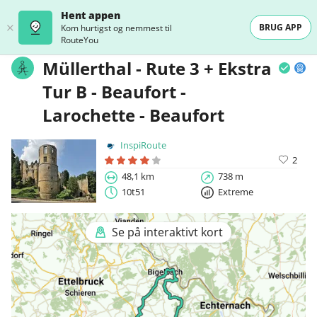
Hent appen
BRUG APP
Kom hurtigst og nemmest til
RouteYou
Müllerthal - Rute 3 + Ekstra
Tur B - Beaufort -
Larochette - Beaufort
InspiRoute
2
48,1 km
738 m
10t51
Extreme
Se på interaktivt kort