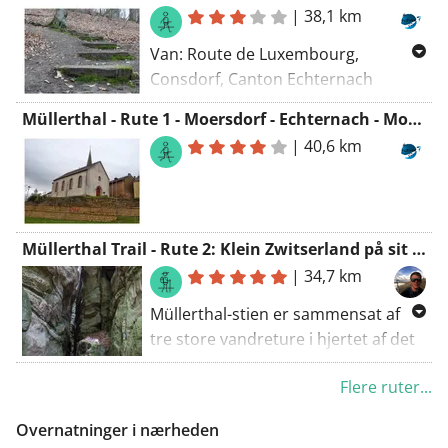
|
38,1 km
Van: Route de Luxembourg,
Consdorf, Canton Echternach
Naar: Ancienne ligne Luxembourg -
Müllerthal - Rute 1 - Moersdorf - Echternach - Moersdorf
Echternach, Consdorf, Canton
|
40,6 km
Echternach
Routering: Wandel - mooiste,
Manueel, Wandel - kortste
Müllerthal Trail - Rute 2: Klein Zwitserland på sit bedste
|
34,7 km
Müllerthal-stien er sammensat af
tre store vandreture i hjertet af det
Store Hertugdømme Luxembourg,
Flere ruter...
ved siden af de tre store sløjfer er
der også forskellige mindre sløjfer,
Overnatninger i nærheden
der kan tages med som ekstra.