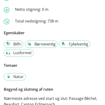
Netto stigning:
0 m
Total nedstigning:
738 m
Egenskaber
Bilfri
Børnevenlig
Cykelvenlig
Lusformet
Temaer
Natur
Begynd og slutning af ruten
Nærmeste adresse ved start og slut:
Passage Bêchel,
Beaufort, Canton Echternach