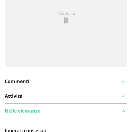
Hai notato qualcosa su questo itinerario?
Aggiungere
Pubblicità
un problema
Commenti
Attività
Nelle vicinanze
Itinerari consigliati