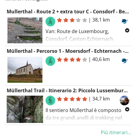
Mullerthal - Route 2 + extra tour C - Consdorf - Berdorf - Consdorf
|
38,1 km
Van: Route de Luxembourg,
Consdorf, Canton Echternach
Naar: Ancienne ligne Luxembourg -
Müllerthal - Percorso 1 - Moersdorf - Echternach - Moersdorf
Echternach, Consdorf, Canton
|
40,6 km
Echternach
Routering: Wandel - mooiste,
Manueel, Wandel - kortste
Müllerthal Trail - Itinerario 2: Piccolo Lussemburgo al suo meglio
|
34,7 km
Il sentiero Müllerthal è composto
da tre grandi anelli di trekking nel
cuore del Gran Ducato di
Più itinerari...
Lussemburgo, oltre ai tre grandi