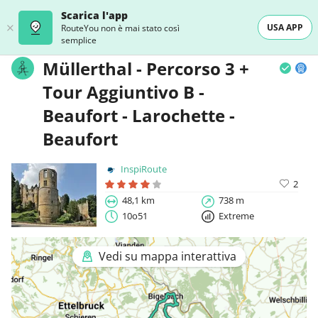
Scarica l'app
USA APP
RouteYou non è mai stato così
semplice
Müllerthal - Percorso 3 +
Tour Aggiuntivo B -
Beaufort - Larochette -
Beaufort
InspiRoute
2
48,1 km
738 m
10o51
Extreme
Vedi su mappa interattiva