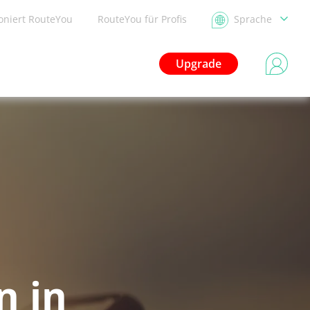
ioniert RouteYou
RouteYou für Profis
Sprache
Upgrade
n in