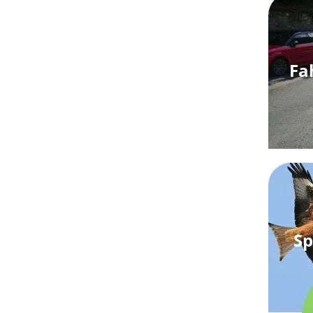
Fa
Sp