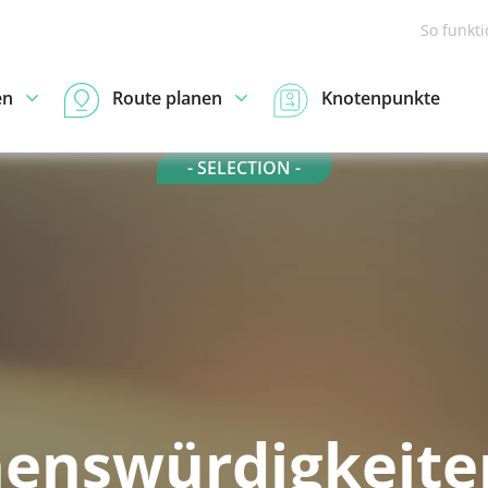
So funkt
en
Route planen
Knotenpunkte
- SELECTION -
enswürdigkeite