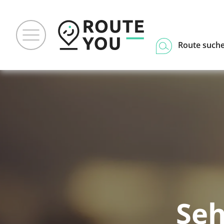
Route such
Seh