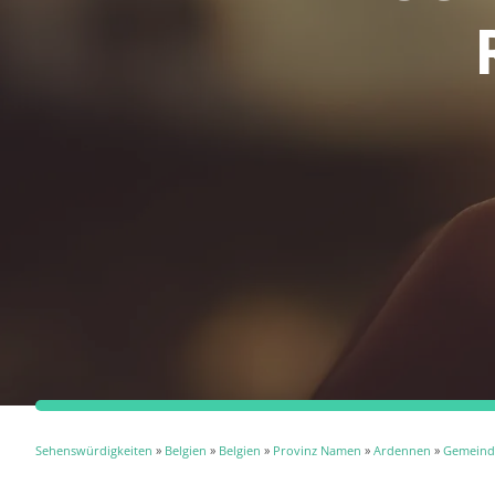
Sehenswürdigkeiten
»
Belgien
»
Belgien
»
Provinz Namen
»
Ardennen
»
Gemeind