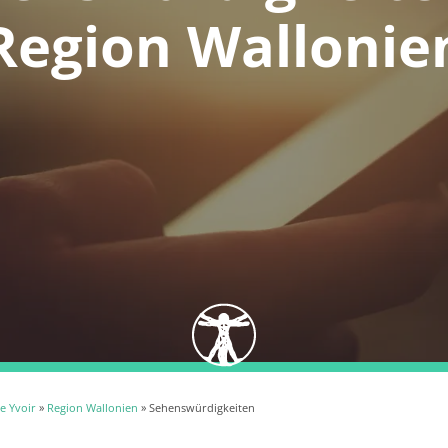
Region Wallonie
e Yvoir
»
Region Wallonien
» Sehenswürdigkeiten