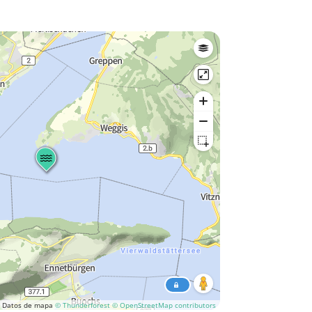
Datos de mapa
© Thunderforest
© OpenStreetMap contributors