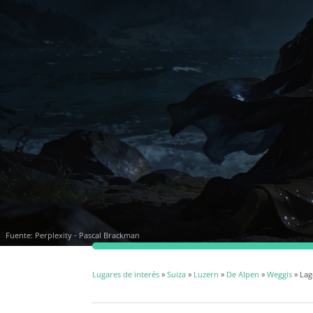
Fuente: Perplexity - Pascal Brackman
Lugares de interés
»
Suiza
»
Luzern
»
De Alpen
»
Weggis
» Lag