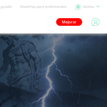
a guiada
RouteYou para profesionales
Idioma
Mejorar