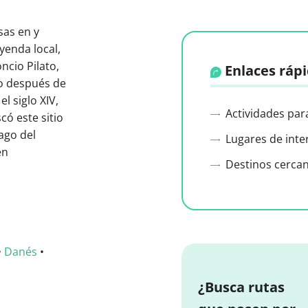
sas en y
yenda local,
ncio Pilato,
Enlaces ráp
go después de
l siglo XIV,
Actividades par
ó este sitio
ago del
Lugares de inte
en
Destinos cerca
•
Danés
•
¿Busca rutas