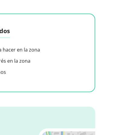
idos
a hacer en la zona
rés en la zona
nos