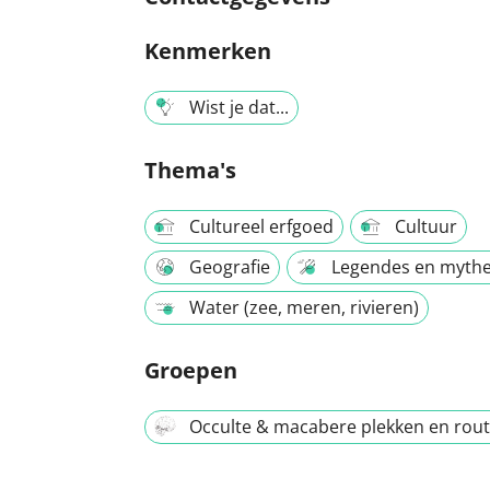
Kenmerken
Wist je dat...
Thema's
Cultureel erfgoed
Cultuur
Geografie
Legendes en myth
Water (zee, meren, rivieren)
Groepen
Occulte & macabere plekken en rou