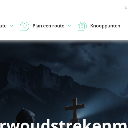
R
ute
Plan een route
Knooppunten
erwoudstrekenm