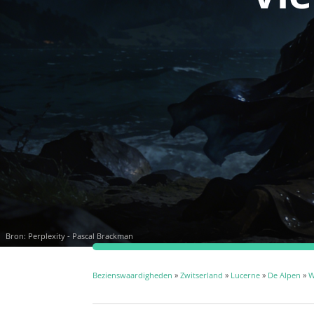
Bron: Perplexity - Pascal Brackman
Bezienswaardigheden
»
Zwitserland
»
Lucerne
»
De Alpen
»
W