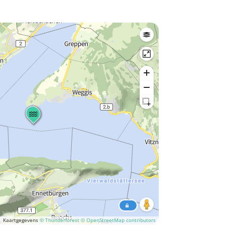
Kaartgegevens
© Thunderforest
© OpenStreetMap contributors