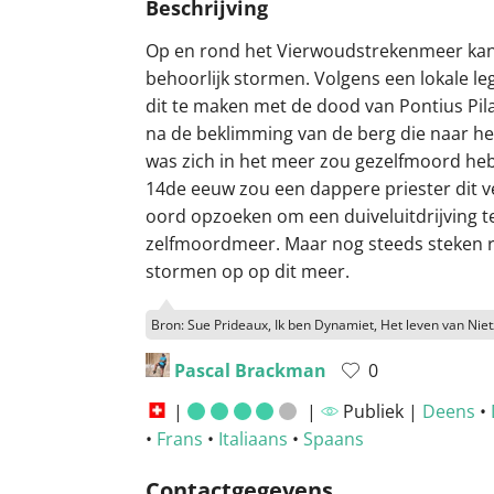
Beschrijving
Op en rond het Vierwoudstrekenmeer kan
behoorlijk stormen. Volgens een lokale le
dit te maken met de dood van Pontius Pila
na de beklimming van de berg die naar 
was zich in het meer zou gezelfmoord heb
14de eeuw zou een dappere priester dit v
oord opzoeken om een duiveluitdrijving t
zelfmoordmeer. Maar nog steeds steken 
stormen op op dit meer.
Bron: Sue Prideaux, Ik ben Dynamiet, Het leven van Nie
Pascal Brackman
0
|
|
Publiek |
Deens
•
•
Frans
•
Italiaans
•
Spaans
Contactgegevens