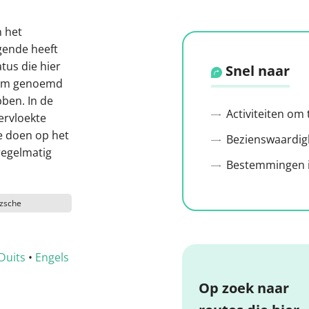
 het
gende heeft
tus die hier
Snel naar
hem genoemd
ben. In de
Activiteiten om
ervloekte
e doen op het
Bezienswaardig
regelmatig
Bestemmingen i
tzsche
Duits
•
Engels
Op zoek naar