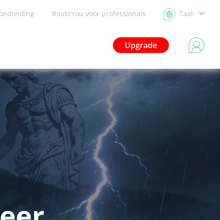
ondleiding
RouteYou voor professionals
Taal
Upgrade
eer