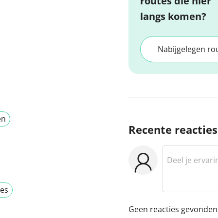
routes die hier
langs komen?
Nabijgelegen ro
en
Recente reacties
tes
Geen reacties gevonden