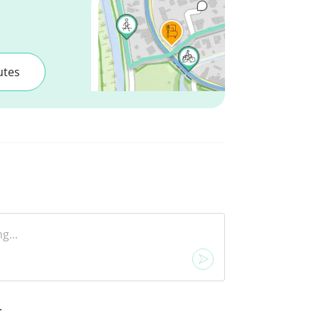
utes
.