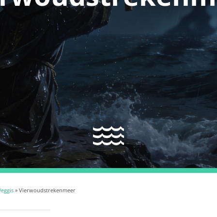
eggis
» Vierwoudstrekenmeer