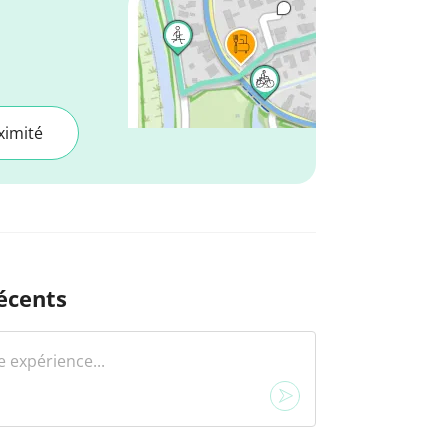
ximité
écents