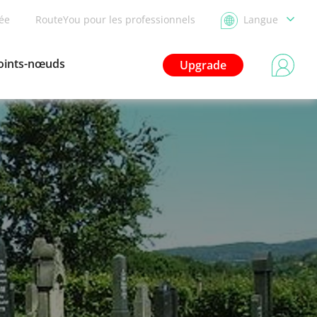
dée
RouteYou pour les professionnels
Langue
oints-nœuds
Upgrade