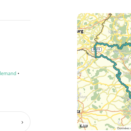
llemand
•
5 km
Données 