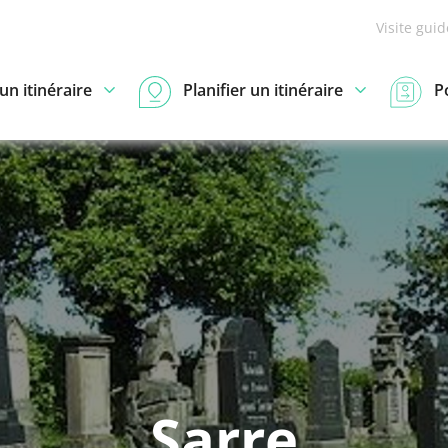
Visite gui
n itinéraire
Planifier un itinéraire
P
Sarre