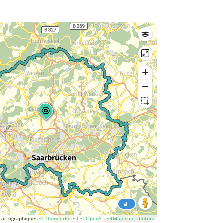
cartographiques
© Thunderforest
© OpenStreetMap contributors