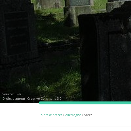
Source:
EPei
Droits d'auteur: Creative Commons 3.0
Points d'intérêt
»
Allemagne
» Sarre