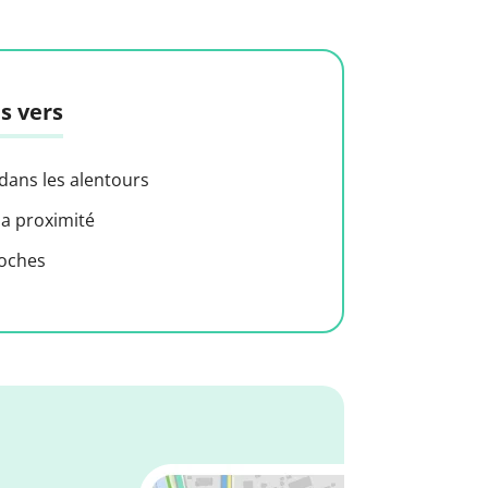
s vers
 dans les alentours
 a proximité
roches