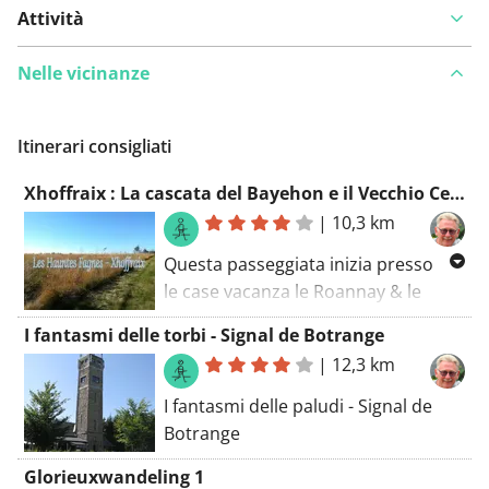
Attività
Nelle vicinanze
Itinerari consigliati
Xhoffraix : La cascata del Bayehon e il Vecchio Cerrone ± 11 km
|
10,3 km
Questa passeggiata inizia presso
le case vacanza le Roannay & le
Périgny della famiglia Lodomez
I fantasmi delle torbi - Signal de Botrange
("vakantiehuis.be"). Bellissimi chalet
|
12,3 km
arredati con gusto alla fine di una
stradina senza uscita a Xhoffraix.
I fantasmi delle paludi - Signal de
Questa passeggiata si basa in parte
Botrange
sulla mappa escursionistica
Glorieuxwandeling 1
dell'Ufficio Turistico di Xhoffraix