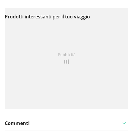
Prodotti interessanti per il tuo viaggio
Visualizza sulla mappa
Hai notato qualcosa su questo itinerario?
Aggiungere
Pubblicità
un problema
Commenti