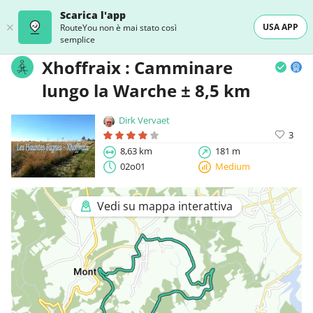
Scarica l'app
USA APP
RouteYou non è mai stato così
semplice
Xhoffraix : Camminare
lungo la Warche ± 8,5 km
Dirk Vervaet
3
8,63 km
181 m
02o01
Medium
Vedi su mappa interattiva