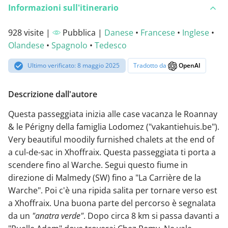
Informazioni sull'itinerario
928 visite |
Pubblica |
Danese
•
Francese
•
Inglese
•
Olandese
•
Spagnolo
•
Tedesco
Ultimo verificato: 8 maggio 2025
Tradotto da
OpenAI
Descrizione dall'autore
Questa passeggiata inizia alle case vacanza le Roannay
& le Périgny della famiglia Lodomez ("vakantiehuis.be").
Very beautiful moodily furnished chalets at the end of
a cul-de-sac in Xhoffraix. Questa passeggiata ti porta a
scendere fino al Warche. Segui questo fiume in
direzione di Malmedy (SW) fino a "La Carrière de la
Warche". Poi c'è una ripida salita per tornare verso est
a Xhoffraix. Una buona parte del percorso è segnalata
da un
"anatra verde"
. Dopo circa 8 km si passa davanti a