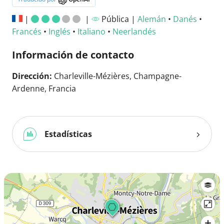
|
|
Pública |
Alemán
•
Danés
•
Francés
•
Inglés
•
Italiano
•
Neerlandés
Información de contacto
Dirección:
Charleville-Mézières, Champagne-
Ardenne, Francia
Estadísticas