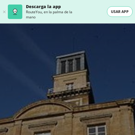
Descarga la app
USAR APP
RouteYou, en la palma de la
mano